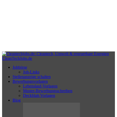
CleanTechJobs.de
Jobbörse
Job-Links
Stellenanzeige schalten
Bewerbungsvorlagen
Lebenslauf-Vorlagen
Muster-Bewerbungsschreiben
Deckblatt-Vorlagen
Blog