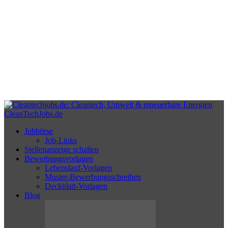
CleanTechJobs.de
Jobbörse
Job-Links
Stellenanzeige schalten
Bewerbungsvorlagen
Lebenslauf-Vorlagen
Muster-Bewerbungsschreiben
Deckblatt-Vorlagen
Blog