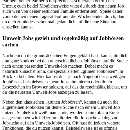
Partner / deiner Partnerin besprechen – schließlich betrifft ein
Umzug euch beide! Möglicherweise wirst du durch den neuen Job
auch weit von deiner restlichen Familie entfernt sein. Spiele daher
vorab deinen neuen Tagesablauf und die Wochenenden durch, damit
du dich zumindest schonmal gedanklich auf die neue Situation
einstellen kannst.
Umwelt-Jobs gezielt und regelmäßig auf Jobbörsen
suchen
Nachdem du die grundsätzlichen Fragen geklärt hast, kannst du dich
nun ganz konkret bei den unterschiedlichen Jobbörsen auf die Suche
nach einem passenden Umwelt-Job machen. Dabei macht es
natürlich zunächst Sinn, die spezialisierten „grünen Jobbörsen“ im
Blick zu behalten. Hier kannst du – je nach Angebot der jeweiligen
Jobbörse – beispielsweise neue Jobs abonnieren oder dir ein
Lesezeichen im Browser anlegen, auf das du regelmäßig klickst, um
dir die neuesten Umwelt-Jobs anzeigen zu lassen.
Neben den klassischen „grünen Jobbörsen“, kannst du auch die
allgemeinen Jobbörsen für deine Suche nach einem Umwelt-Job
nutzen. Schließlich weiß man ja nie, wo der Traumjob am Ende
ausgeschrieben wird. Hier funktioniert die Jobsuche analog zur
Jobsuche auf den Umwelt-Jobbörsen. Oft hast du jedoch weitere
Funktionen, die du nutzen kannst. Beispielsweise ist es oftmals