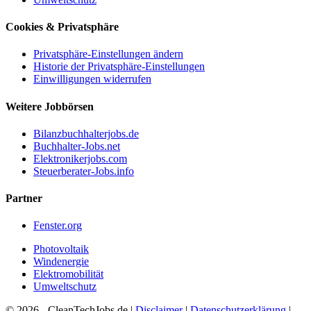
Cookies & Privatsphäre
Privatsphäre-Einstellungen ändern
Historie der Privatsphäre-Einstellungen
Einwilligungen widerrufen
Weitere Jobbörsen
Bilanzbuchhalterjobs.de
Buchhalter-Jobs.net
Elektronikerjobs.com
Steuerberater-Jobs.info
Partner
Fenster.org
Photovoltaik
Windenergie
Elektromobilität
Umweltschutz
© 2026 - CleanTechJobs.de |
Disclaimer
|
Datenschutzerklärung
|