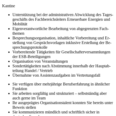
Kantine
Unter­stützung bei der administrativen Ab­wicklung des Tages­
ge­schäfts des Fach­be­reichs­leiters Er­neuer­bare Energien und
Mobilität
Eigen­ver­ant­wort­liche Be­ar­bei­tung von ab­ge­grenzten Fach­
themen
Be­sprechungs­organisation, inhalt­liche Vor­be­rei­tung und Er­
stellung von Ge­sprächs­vor­lagen in­klusive Er­stellung der Be­
sprechungs­proto­kolle
Vorbereitende Tätig­keiten für Ge­sell­schafter­ver­sammlungen
der ESB-Be­tei­li­gungen
Organisation von Ver­an­staltungen
Sonder­tätig­keiten nach Ab­stimmung inner­halb der Haupt­ab­
teilung Handel / Vertrieb
Über­nahme von Assistenz­auf­gaben im Ver­tre­tungs­fall
Sie verfügen über mehr­jährige Berufs­er­fahrung in ähnlicher
Funktion
Sie arbeiten sorg­fältig und strukturiert – selbst­ständig aber
auch gerne im Team
Ihr aus­ge­prägtes Or­ga­ni­sa­tions­talent konnten Sie bereits unter
Beweis stellen
Sie kom­mu­ni­zie­ren münd­lich und schrift­lich sicher in