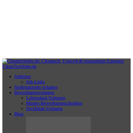
CleanTechJobs.de
Jobbörse
Job-Links
Stellenanzeige schalten
Bewerbungsvorlagen
Lebenslauf-Vorlagen
Muster-Bewerbungsschreiben
Deckblatt-Vorlagen
Blog