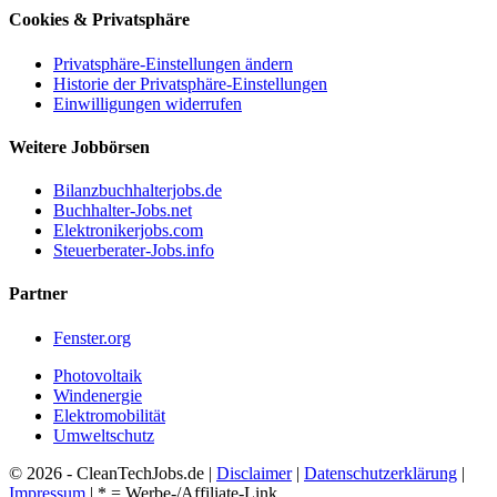
Cookies & Privatsphäre
Privatsphäre-Einstellungen ändern
Historie der Privatsphäre-Einstellungen
Einwilligungen widerrufen
Weitere Jobbörsen
Bilanzbuchhalterjobs.de
Buchhalter-Jobs.net
Elektronikerjobs.com
Steuerberater-Jobs.info
Partner
Fenster.org
Photovoltaik
Windenergie
Elektromobilität
Umweltschutz
© 2026 - CleanTechJobs.de |
Disclaimer
|
Datenschutzerklärung
|
Impressum
| * = Werbe-/Affiliate-Link