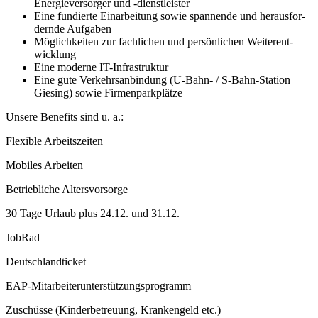
Energie­ver­sorger und -dienst­leister
Eine fundierte Ein­ar­beitung sowie spannende und he­raus­for­
dern­de Aufgaben
Möglichkeiten zur fach­lichen und per­sön­lichen Weiter­ent­
wicklung
Eine moderne IT-Infra­struktur
Eine gute Verkehrs­an­bindung (U-Bahn- / S-Bahn-Station
Giesing) sowie Firmen­park­plätze
Unsere Benefits sind u. a.:
Flexible Arbeits­zeiten
Mobiles Arbeiten
Betriebliche Altersvorsorge
30 Tage Urlaub plus 24.12. und 31.12.
JobRad
Deutschland­ticket
EAP-Mitarbeiter­unterstützungs­programm
Zuschüsse (Kinderbetreuung, Krankengeld etc.)