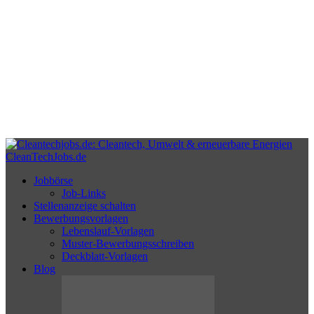
CleanTechJobs.de
Jobbörse
Job-Links
Stellenanzeige schalten
Bewerbungsvorlagen
Lebenslauf-Vorlagen
Muster-Bewerbungsschreiben
Deckblatt-Vorlagen
Blog