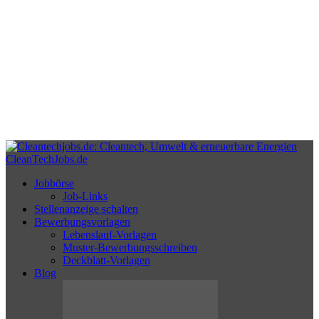
CleanTechJobs.de
Jobbörse
Job-Links
Stellenanzeige schalten
Bewerbungsvorlagen
Lebenslauf-Vorlagen
Muster-Bewerbungsschreiben
Deckblatt-Vorlagen
Blog