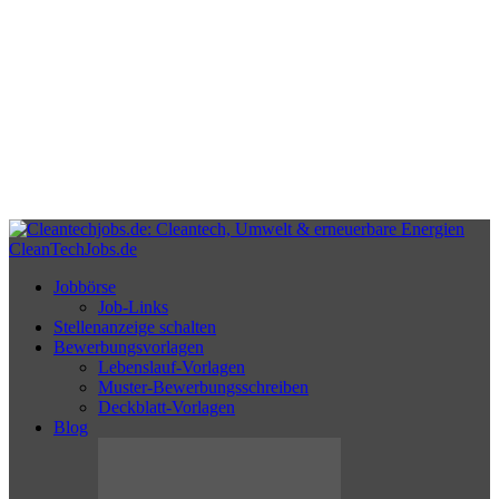
CleanTechJobs.de
Jobbörse
Job-Links
Stellenanzeige schalten
Bewerbungsvorlagen
Lebenslauf-Vorlagen
Muster-Bewerbungsschreiben
Deckblatt-Vorlagen
Blog