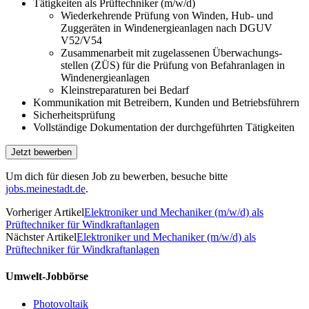
Tätigkeiten als Prüftechniker (m/w/d)
Wiederkehrende Prüfung von Winden, Hub- und
Zuggeräten in Windenergie­anlagen nach DGUV
V52/V54
Zusammenarbeit mit zugelassenen Überwachungs­
stellen (ZÜS) für die Prüfung von Befahr­anlagen in
Windenergie­anlagen
Kleinstreparaturen bei Bedarf
Kommunikation mit Betreibern, Kunden und Betriebs­führern
Sicherheits­prüfung
Vollständige Dokumentation der durch­geführten Tätigkeiten
Um dich für diesen Job zu bewerben, besuche bitte
jobs.meinestadt.de
.
Vorheriger Artikel
Elektroniker und Mechaniker (m/w/d) als
Prüftechniker für Windkraftanlagen
Nächster Artikel
Elektroniker und Mechaniker (m/w/d) als
Prüftechniker für Windkraftanlagen
Umwelt-Jobbörse
Photovoltaik