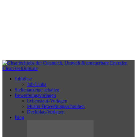
CleanTechJobs.de
Jobbörse
Job-Links
Stellenanzeige schalten
Bewerbungsvorlagen
Lebenslauf-Vorlagen
Muster-Bewerbungsschreiben
Deckblatt-Vorlagen
Blog