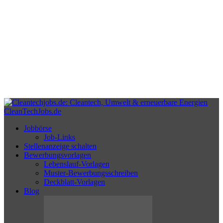
CleanTechJobs.de
Jobbörse
Job-Links
Stellenanzeige schalten
Bewerbungsvorlagen
Lebenslauf-Vorlagen
Muster-Bewerbungsschreiben
Deckblatt-Vorlagen
Blog