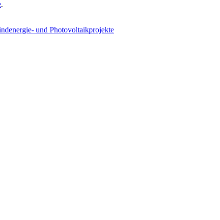
e
.
indenergie- und Photovoltaikprojekte