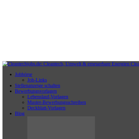
Cle
Jobbörse
Job-Links
Stellenanzeige schalten
Bewerbungsvorlagen
Lebenslauf-Vorlagen
Muster-Bewerbungsschreiben
Deckblatt-Vorlagen
Blog