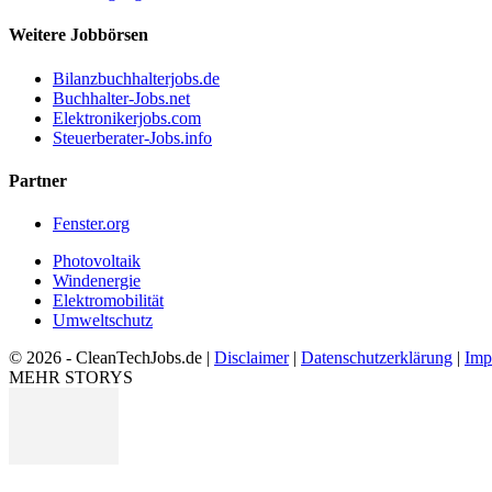
Weitere Jobbörsen
Bilanzbuchhalterjobs.de
Buchhalter-Jobs.net
Elektronikerjobs.com
Steuerberater-Jobs.info
Partner
Fenster.org
Photovoltaik
Windenergie
Elektromobilität
Umweltschutz
© 2026 - CleanTechJobs.de |
Disclaimer
|
Datenschutzerklärung
|
Imp
MEHR STORYS