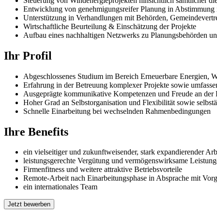
Steuerung von Windenergieprojekten hinsichtlich sämtlicher 
Entwicklung von genehmigungsreifer Planung in Abstimmung mi
Unterstützung in Verhandlungen mit Behörden, Gemeindevertret
Wirtschaftliche Beurteilung & Einschätzung der Projekte
Aufbau eines nachhaltigen Netzwerks zu Planungsbehörden 
Ihr Profil
Abgeschlossenes Studium im Bereich Erneuerbare Energien, Wir
Erfahrung in der Betreuung komplexer Projekte sowie umfassen
Ausgeprägte kommunikative Kompetenzen und Freude an der Ko
Hoher Grad an Selbstorganisation und Flexibilität sowie selbst
Schnelle Einarbeitung bei wechselnden Rahmenbedingungen
Ihre Benefits
ein vielseitiger und zukunftweisender, stark expandierender Ar
leistungsgerechte Vergütung und vermögenswirksame Leistun
Firmenfitness und weitere attraktive Betriebsvorteile
Remote-Arbeit nach Einarbeitungsphase in Absprache mit Vorg
ein internationales Team