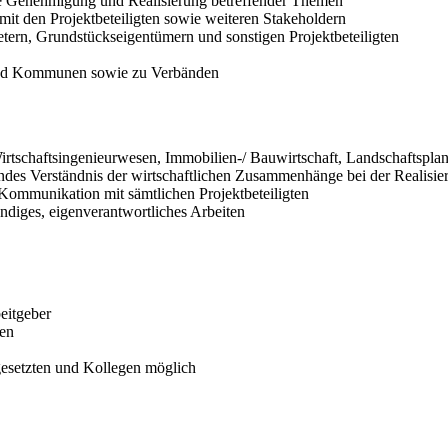
die Genehmigung und Realisierung betreffender Themen
t den Projektbeteiligten sowie weiteren Stakeholdern
ern, Grundstückseigentümern und sonstigen Projektbeteiligten
und Kommunen sowie zu Verbänden
tschaftsingenieurwesen, Immobilien-/ Bauwirtschaft, Landschaftsplan
des Verständnis der wirtschaftlichen Zusammenhänge bei der Realisie
mmunikation mit sämtlichen Projektbeteiligten
ändiges, eigenverantwortliches Arbeiten
beitgeber
gen
esetzten und Kollegen möglich