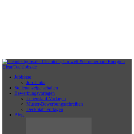
CleanTechJobs.de
Jobbörse
Job-Links
Stellenanzeige schalten
Bewerbungsvorlagen
Lebenslauf-Vorlagen
Muster-Bewerbungsschreiben
Deckblatt-Vorlagen
Blog