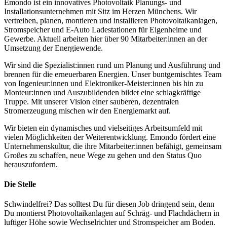
Emondo ist ein innovatives Photovoltaik Planungs- und
Installationsunternehmen mit Sitz im Herzen Münchens. Wir
vertreiben, planen, montieren und installieren Photovoltaikanlagen,
Stromspeicher und E-Auto Ladestationen für Eigenheime und
Gewerbe. Aktuell arbeiten hier über 90 Mitarbeiter:innen an der
Umsetzung der Energiewende.
Wir sind die Spezialist:innen rund um Planung und Ausführung und
brennen für die erneuerbaren Energien. Unser buntgemischtes Team
von Ingenieur:innen und Elektroniker-Meister:innen bis hin zu
Monteur:innen und Auszubildenden bildet eine schlagkräftige
Truppe. Mit unserer Vision einer sauberen, dezentralen
Stromerzeugung mischen wir den Energiemarkt auf.
Wir bieten ein dynamisches und vielseitiges Arbeitsumfeld mit
vielen Möglichkeiten der Weiterentwicklung. Emondo fördert eine
Unternehmenskultur, die ihre Mitarbeiter:innen befähigt, gemeinsam
Großes zu schaffen, neue Wege zu gehen und den Status Quo
herauszufordern.
Die Stelle
Schwindelfrei? Das solltest ​Du für diesen Job dringend sein, denn ​
Du
montierst Photovoltaikanlagen auf Schräg- und Flachdächern
in
luftiger Höhe sowie
Wechselrichter und Stromspeicher am Boden
.