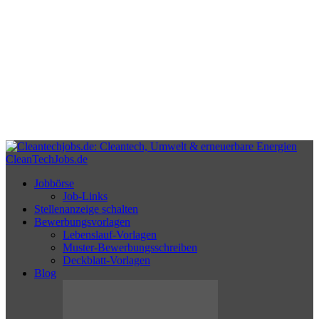
CleanTechJobs.de
Jobbörse
Job-Links
Stellenanzeige schalten
Bewerbungsvorlagen
Lebenslauf-Vorlagen
Muster-Bewerbungsschreiben
Deckblatt-Vorlagen
Blog