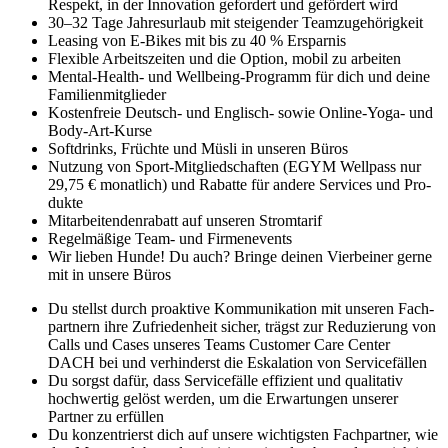
Respekt, in der Inno­vation gefordert und gefördert wird
30–32 Tage Jahres­urlaub mit steigender Team­zu­ge­hörig­keit
Leasing von E-Bikes mit bis zu 40 % Ersparnis
Flexible Arbeits­zeiten und die Option, mobil zu arbeiten
Mental-Health- und Wellbeing-Programm für dich und deine
Familien­mit­glieder
Kostenfreie Deutsch- und Englisch- sowie Online-Yoga- und
Body-Art-Kurse
Softdrinks, Früchte und Müsli in unseren Büros
Nutzung von Sport-Mit­glied­schaften (EGYM Wellpass nur
29,75 € monatlich) und Rabatte für andere Services und Pro­
dukte
Mitarbeitenden­rabatt auf unseren Strom­tarif
Regelmäßige Team- und Firmen­events
Wir lieben Hunde! Du auch? Bringe deinen Vier­beiner gerne
mit in unsere Büros
Du stellst durch proaktive Kommuni­kation mit unseren Fach­
partnern ihre Zufrieden­heit sicher, trägst zur Redu­zie­rung von
Calls und Cases unseres Teams Customer Care Center
DACH bei und verhin­derst die Eskala­tion von Service­fällen
Du sorgst dafür, dass Service­fälle effi­zient und quali­tativ
hoch­wertig gelöst werden, um die Erwar­tungen unserer
Partner zu erfüllen
Du konzentrierst dich auf unsere wich­tigsten Fach­partner, wie