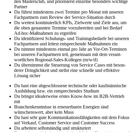
den Mastersclub, und prio­ri­sierst einzelne besonders wich­tige
Partner
Du führst mindestens zwei Termine pro Monat mit unseren
Fach­partnern zum Review der Service-Situation durch
Du wertest kontinuierlich KPIs, Zielwerte und Ziele aus, um
die oben genannten Termine vor­zu­bereiten und bei Bedarf
Ad-hoc-Maßnahmen zu er­greifen
Du identifizierst Schulungs- und Trainings­bedarfe bei unseren
Fach­partnern und leitest ent­sprechende Maß­nahmen ein
Du nimmst mindes­tens einmal pro Jahr an Vor-Ort-Ter­minen
bei unseren Fach­partnern teil, gemein­sam mit dem verant­
wort­lichen Regional-Sales-Kollegen (m/w/d)
Du über­nimmst die Steuerung von Service Cases mit beson­
derer Dringlich­keit und stellst eine schnelle und effek­tive
Lösung sicher
Du hast eine abgeschlossene technische oder kauf­männische
Ausbil­dung bzw. ein ent­sprechendes Studium
Du bringst idealerweise erstes Know-how im B2B-Vertrieb
mit
Branchenkenntnisse in erneuer­baren Energien sind
wünschens­wert, aber kein Muss
Du hast sehr gute Kommuni­kations­fähig­keiten mit dem Fokus
auf Verkauf, Customer Service und Custo­mer Success
Du arbeitest selbstständig und struk­turiert