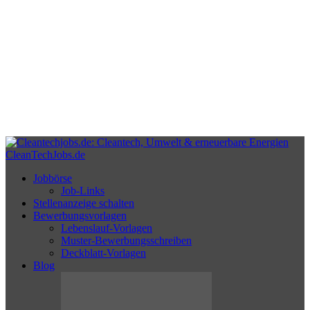
CleanTechJobs.de
Jobbörse
Job-Links
Stellenanzeige schalten
Bewerbungsvorlagen
Lebenslauf-Vorlagen
Muster-Bewerbungsschreiben
Deckblatt-Vorlagen
Blog