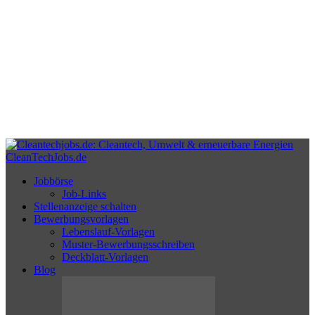
CleanTechJobs.de
Jobbörse
Job-Links
Stellenanzeige schalten
Bewerbungsvorlagen
Lebenslauf-Vorlagen
Muster-Bewerbungsschreiben
Deckblatt-Vorlagen
Blog