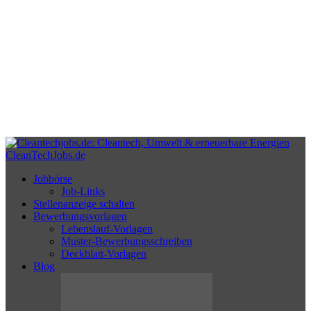
CleanTechJobs.de
Jobbörse
Job-Links
Stellenanzeige schalten
Bewerbungsvorlagen
Lebenslauf-Vorlagen
Muster-Bewerbungsschreiben
Deckblatt-Vorlagen
Blog