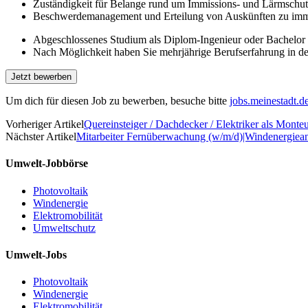
Zuständigkeit für Belange rund um Immissions- und Lärmschu
Beschwerde­management und Erteilung von Auskünften zu immis
Abge­schlossenes Studium als Diplom-Ingenieur oder Bachelor
Nach Möglich­keit haben Sie mehrjährige Berufserfahrung in de
Um dich für diesen Job zu bewerben, besuche bitte
jobs.meinestadt.d
Vorheriger Artikel
Quereinsteiger / Dachdecker / Elektriker als Monte
Nächster Artikel
Mitarbeiter Fernüberwachung (w/m/d)|Windenergiea
Umwelt-Jobbörse
Photovoltaik
Windenergie
Elektromobilität
Umweltschutz
Umwelt-Jobs
Photovoltaik
Windenergie
Elektromobilität