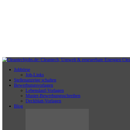
Cle
Jobbörse
Job-Links
Stellenanzeige schalten
Bewerbungsvorlagen
Lebenslauf-Vorlagen
Muster-Bewerbungsschreiben
Deckblatt-Vorlagen
Blog