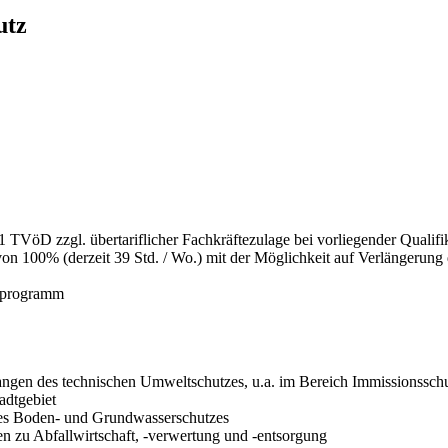
utz
11 TVöD zzgl. übertariflicher Fachkräftezulage bei vorliegender Qualifi
on 100% (derzeit 39 Std. / Wo.) mit der Möglichkeit auf Verlängerung d
s­programm
langen des technischen Umwelt­schutzes, u.a. im Bereich Immissions­sc
adtgebiet
es Boden- und Grundwasser­schutzes
 zu Abfall­wirtschaft, -verwertung und -entsorgung