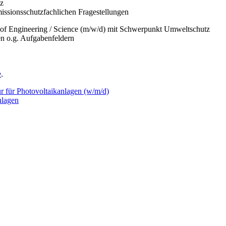
tz
sions­schutzfachlichen Fragestellungen
 of Engineering / Science (m/w/d) mit Schwerpunkt Umweltschutz
n o.g. Aufgaben­feldern
e
.
ur für Photovoltaikanlagen (w/m/d)
nlagen