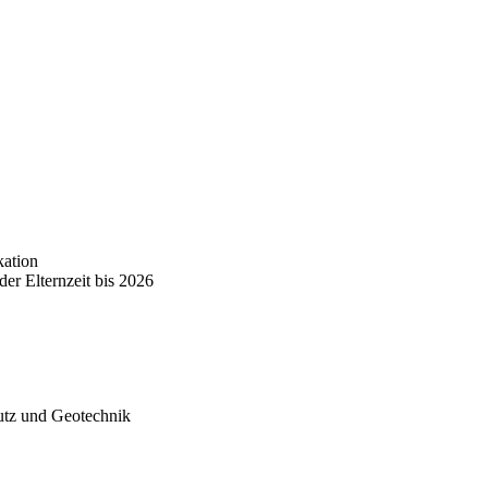
kation
er Eltern­zeit bis 2026
hutz und Geotechnik