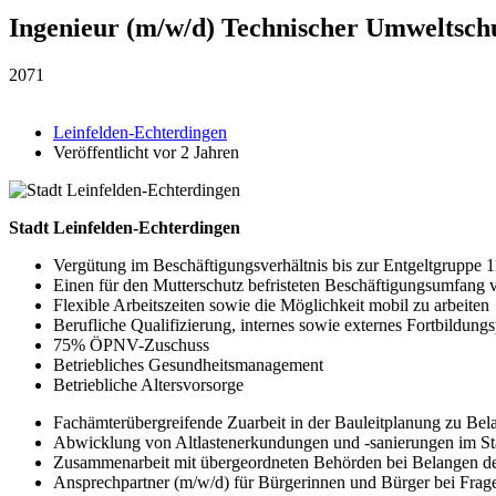
Ingenieur (m/w/d) Technischer Umweltsch
2071
Leinfelden-Echterdingen
Veröffentlicht vor 2 Jahren
Stadt Leinfelden-Echterdingen
Vergütung im Beschäftigungs­verhältnis bis zur Entgelt­gruppe 
Einen für den Mutter­schutz befristeten Beschäftigungs­umfang v
Flexible Arbeits­zeiten sowie die Möglichkeit mobil zu arbeiten
Berufliche Qualifizierung, internes sowie externes Fortbildung
75% ÖPNV-Zuschuss
Betriebliches Gesundheits­management
Betriebliche Alters­vorsorge
Fachämter­übergreifende Zuarbeit in der Bauleit­planung zu Be
Abwicklung von Altlasten­erkundungen und -sanierungen im St
Zusammen­arbeit mit über­geordneten Behörden bei Belangen d
Ansprechpartner (m/w/d) für Bürgerinnen und Bürger bei Fragen