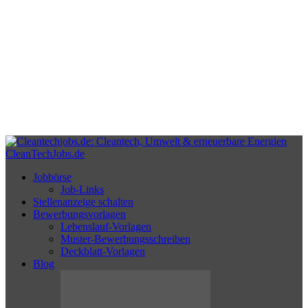
CleanTechJobs.de
Jobbörse
Job-Links
Stellenanzeige schalten
Bewerbungsvorlagen
Lebenslauf-Vorlagen
Muster-Bewerbungsschreiben
Deckblatt-Vorlagen
Blog