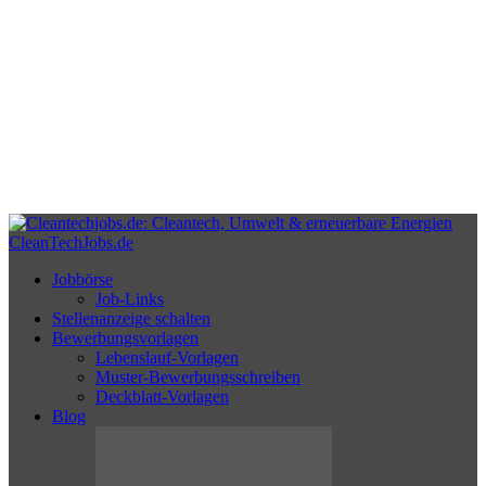
CleanTechJobs.de
Jobbörse
Job-Links
Stellenanzeige schalten
Bewerbungsvorlagen
Lebenslauf-Vorlagen
Muster-Bewerbungsschreiben
Deckblatt-Vorlagen
Blog