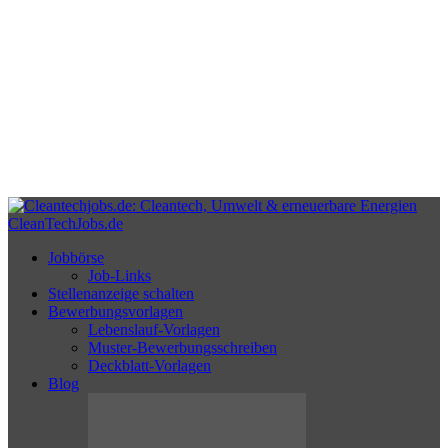
CleanTechJobs.de
Jobbörse
Job-Links
Stellenanzeige schalten
Bewerbungsvorlagen
Lebenslauf-Vorlagen
Muster-Bewerbungsschreiben
Deckblatt-Vorlagen
Blog